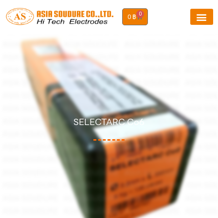
0
0
฿
SELECTARC Co6