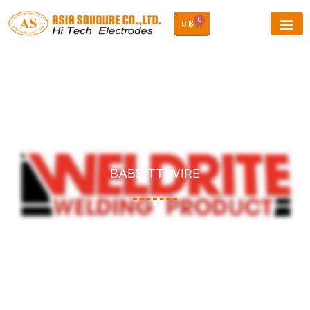
0
0
฿
BABBITT WIRE