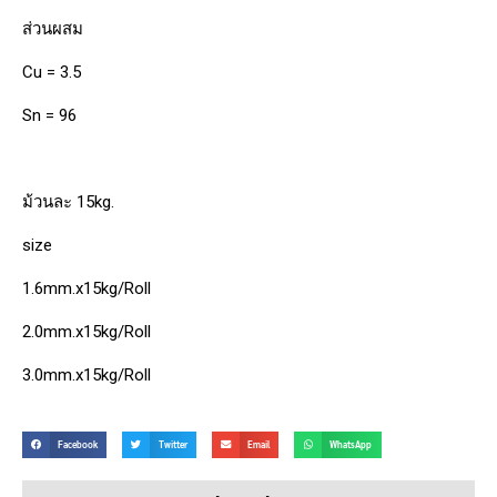
ส่วนผสม
Cu = 3.5
Sn = 96
ม้วนละ 15kg.
size
1.6mm.x15kg/Roll
2.0mm.x15kg/Roll
3.0mm.x15kg/Roll
Facebook
Twitter
Email
WhatsApp