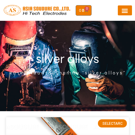
0
0
฿
silver alloys
หน้าหลัก
›สินค้าที่มีป้ายกำกับ “silver alloys”
SELECTARC