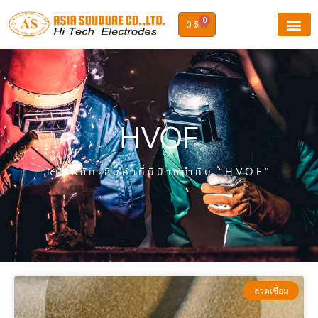
0
0
฿
HVOF
หน้าหลัก
›สินค้าที่มีป้ายกำกับ “HVOF”
ลวดเชื่อม