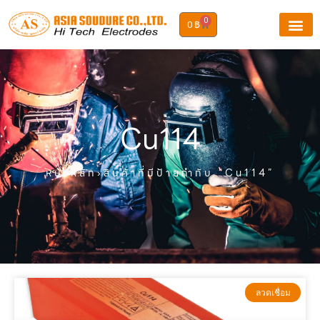
0
0
฿
Cu114
หน้าหลัก
›สินค้าที่มีป้ายกำกับ “Cu114”
ลวดเชื่อม