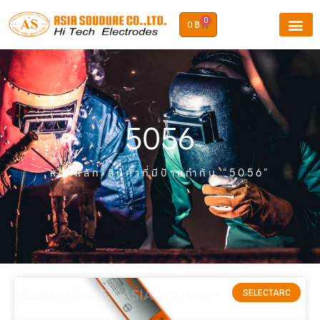
0
0
฿
5056
หน้าหลัก
›สินค้าที่มีป้ายกำกับ “5056”
SELECTARC