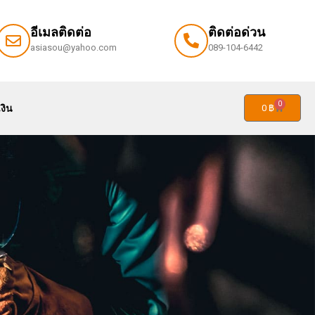
อีเมลติดต่อ
ติดต่อด่วน
asiasou@yahoo.com
089-104-6442
0
่วมงานกับเรา
ติดต่อเรา
แจ้งชำระเงิน
0
฿
0
งิน
0
฿
”