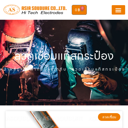
0
0
฿
ลวดเชื่อมแก๊สกระป๋อง
หน้าหลัก
›สินค้าที่มีป้ายกำกับ “ลวดเชื่อมแก๊สกระป๋อง”
ลวดเชื่อม