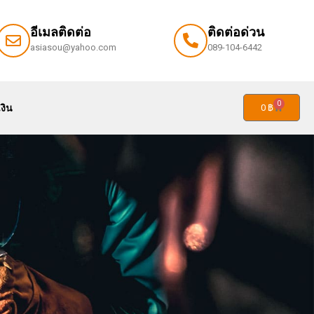
อีเมลติดต่อ
ติดต่อด่วน
asiasou@yahoo.com
089-104-6442
0
่วมงานกับเรา
ติดต่อเรา
แจ้งชำระเงิน
0
฿
0
งิน
0
฿