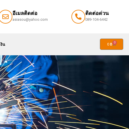
อีเมลติดต่อ
ติดต่อด่วน
asiasou@yahoo.com
089-104-6442
0
่วมงานกับเรา
ติดต่อเรา
แจ้งชำระเงิน
0
฿
0
งิน
0
฿